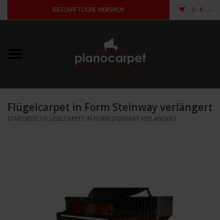
GESCHÄFTLICHE WEBSHOP
0
- €--,--
Startseite
Für Piano
Für Flügel
Flügelcarpet in Form Steinway verlängert
STARTSEITE
/
FLÜGELCARPET IN FORM STEINWAY VERLÄNGERT
andere Form
anmelden