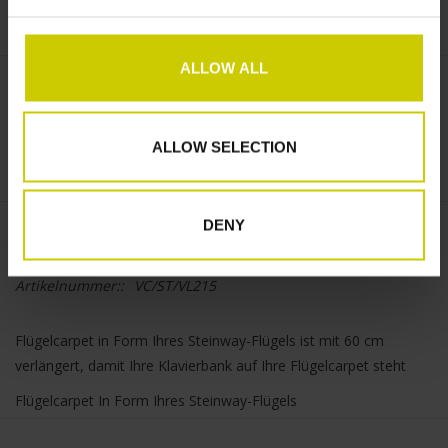
ALLOW ALL
€--,--
+
ALLOW SELECTION
ZUM WARENKORB HINZUFÜGEN
-
DENY
Informationen
Artikelnummer::
VC/ST/VL215
Flügelcarpet in Form Ihres Steinway-Flügels ist mit 60 cm
verlängert, damit Ihre Klavierbank auf Ihre Flügelcarpet steht
Flügelcarpet In Form Ihres Steinway-Flügels
besteht aus einem Teppich, in dem unsere Hitzeschild