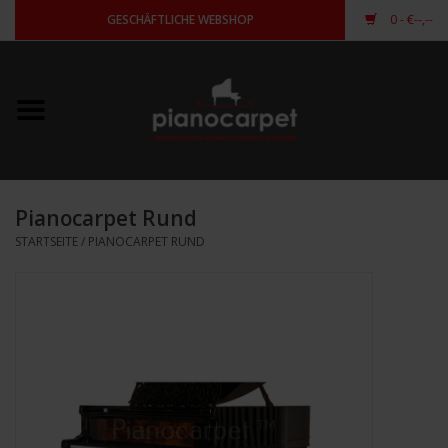
GESCHÄFTLICHE WEBSHOP
0
- €--,--
Startseite
Für Piano
Für Flügel
Pianocarpet Rund
STARTSEITE
/
PIANOCARPET RUND
andere Form
anmelden