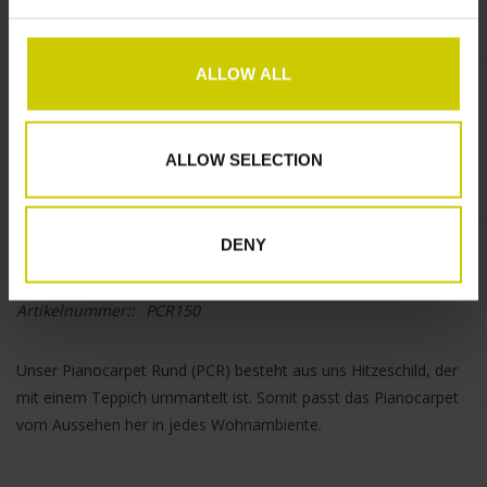
ALLOW ALL
€--,--
+
ALLOW SELECTION
ZUM WARENKORB HINZUFÜGEN
-
DENY
Informationen
Artikelnummer::
PCR150
Unser Pianocarpet Rund (PCR) besteht aus uns Hitzeschild, der
mit einem Teppich ummantelt ist. Somit passt das Pianocarpet
vom Aussehen her in jedes Wohnambiente.